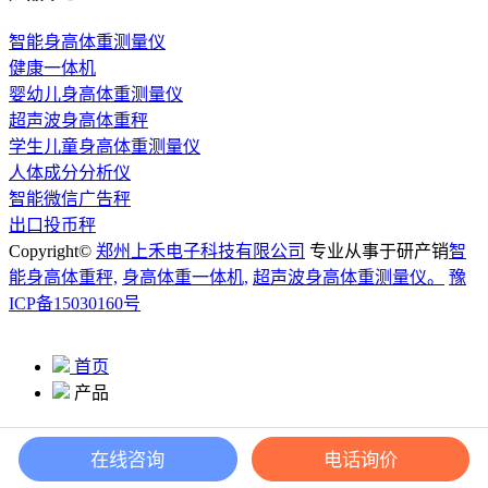
智能身高体重测量仪
健康一体机
婴幼儿身高体重测量仪
超声波身高体重秤
学生儿童身高体重测量仪
人体成分分析仪
智能微信广告秤
出口投币秤
Copyright©
郑州上禾电子科技有限公司
专业从事于研产销
智
能身高体重秤,
身高体重一体机,
超声波身高体重测量仪。
豫
ICP备15030160号
首页
产品
电话询价
在线咨询
电话询价
加微信咨询