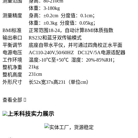
测量范围
身高：80-210cm
体重：3-180kg
测量精度
身高：±0.2cm 分度值：0.1cm；
体重：±0.3kg 分度值：0.05kg；
BMI标准
正常范围18-24，自动计算BMI体质指数
输出串口
RS232和蓝牙双传输模式
平衡调节
底座自带水平仪，并可通过四角校正水平面
电源电压
AC110-240V,50/60HZ DC12V/5A电源适配器
工作环境
温度:-10℃至+50℃ 湿度：20%-85%RH；
21kg
整机净重
231cm
整机高度
外形尺寸
长52x宽37x高231（单位cm）
查看全部

上禾科技实力展示