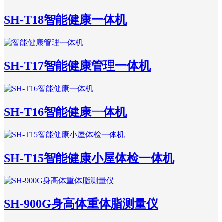
SH-T18智能健康一体机
SH-T17智能健康管理一体机
SH-T16智能健康一体机
SH-T15智能健康小屋体检一体机
SH-900G身高体重体脂测量仪