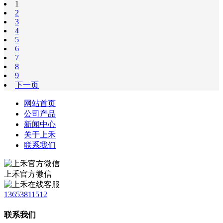
1
2
3
4
5
6
7
8
9
下一页
网站首页
公司产品
新闻中心
关于上禾
联系我们
上禾官方微信
13653811512
联系我们